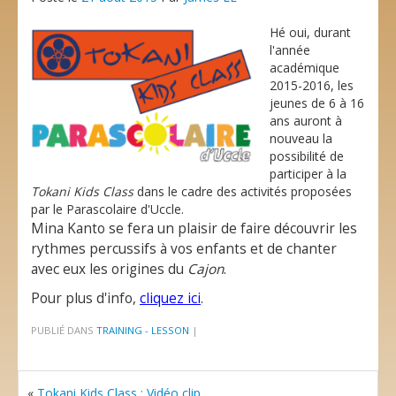
Body Vocal
Hé oui, durant
Atelier d’écriture créative
l'année
académique
Atelier pour adultes
2015-2016,
les
jeunes de 6 à 16
Musique
ans auront à
nouveau la
Ecriture créative
possibilité de
participer à la
Livre
Tokani Kids Class
dans le cadre des activités proposées
par le Parascolaire d'Uccle.
Multimédias
Mina Kanto se fera un plaisir de faire découvrir les
rythmes percussifs à vos enfants et de chanter
Vidéo
avec eux les origines du
Cajon
.
Audio
Pour plus d'info,
cliquez ici
.
Contact
PUBLIÉ DANS
TRAINING - LESSON
|
«
Tokani Kids Class : Vidéo clip