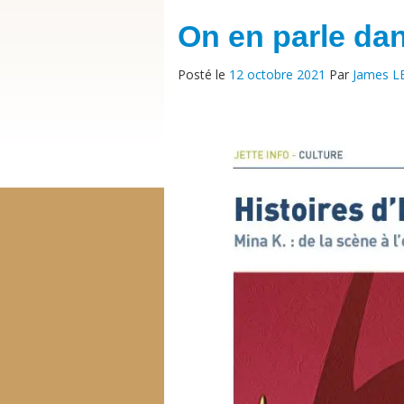
On en parle dan
Posté le
12 octobre 2021
Par
James L