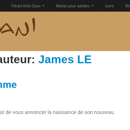
Tokani Kids Class
Atelier pour adultes
Livre
Mu
auteur:
James LE
thme
sir de vous annoncer la naissance de son nouveau