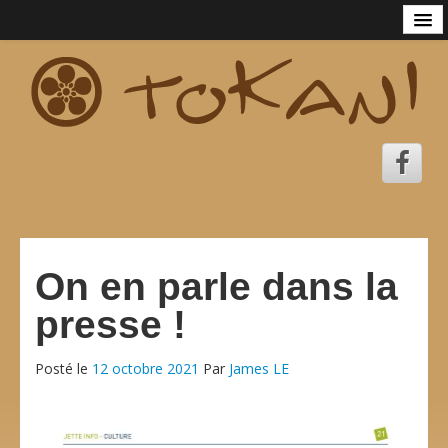
Accueil
Tokani
La Compagnie Tokani
Mina KANTO
C.G.V
Spectacle
La leçon de rythme
On en parle dans la
Les histoires frappadingues de Lady Spirella
presse !
La fabuleuse aventure de Pâtisson
Posté le
12 octobre 2021
Par
James LE
Tokani Kids Class
Cajon