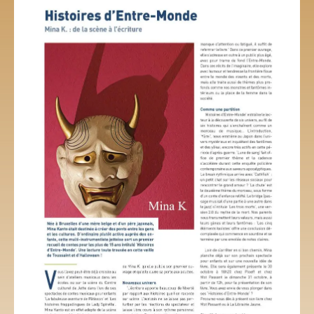
Body Vocal
Atelier d’écriture créative
Atelier pour adultes
Musique
Ecriture créative
Livre
Multimédias
Vidéo
Audio
Contact