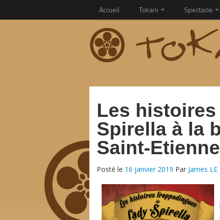
Accueil
Tokani
Spectacle
Les histoire
Spirella à la
Saint-Etienne
Posté le
16 janvier 2019
Par
James LE