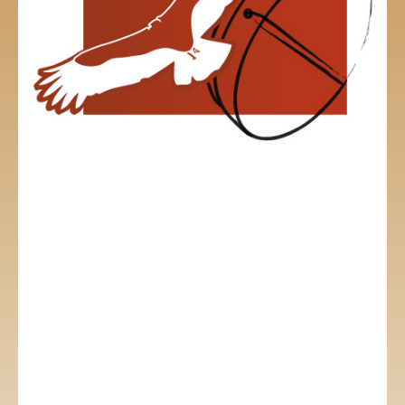
Body Vocal
Atelier d’écriture créative
Atelier pour adultes
Musique
Ecriture créative
Livre
Multimédias
Vidéo
Audio
Contact